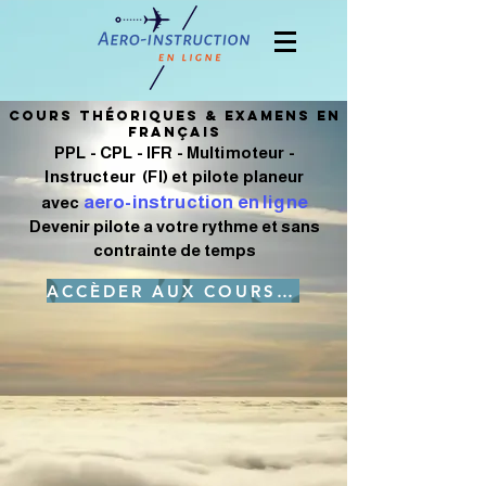
Cours théoriques & examens en
français
PPL - CPL - IFR - Multimoteur -
Instructeur (FI) et pilote planeur
aero-instruction en ligne
avec
Devenir pilote a votre rythme et sans
contrainte de temps
ACCÈDER AUX COURS THÉORIQUES EN LIGNE