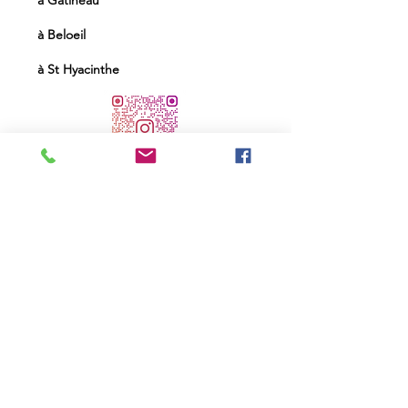
à Gatineau
à Beloeil​
à St Hyacinthe